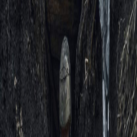
Sejarah
Lensa
Iqtishodia
Sastra
Literasi Umat