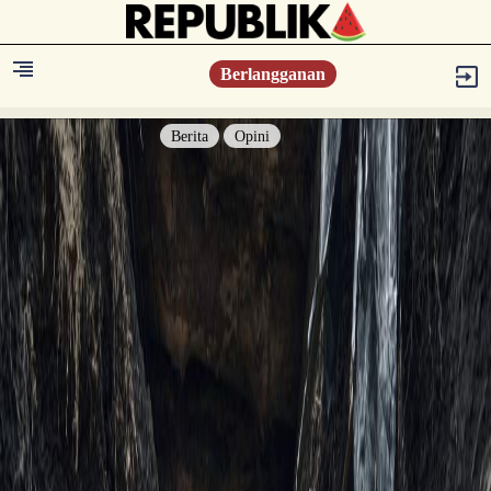
Berlangganan
Berita
Opini
Berita
Islam Digest
Hikmah
Opini
Konsultasi Syariah
Resonansi