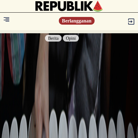
Berlangganan
Berita
Opini
Berita
Islam Digest
Hikmah
Opini
Konsultasi Syariah
Resonansi