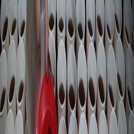
Sejarah
Lensa
Iqtishodia
Sastra
Literasi Umat