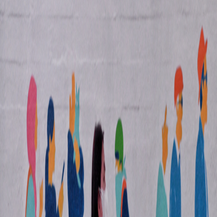
Sejarah
Lensa
Iqtishodia
Sastra
Literasi Umat