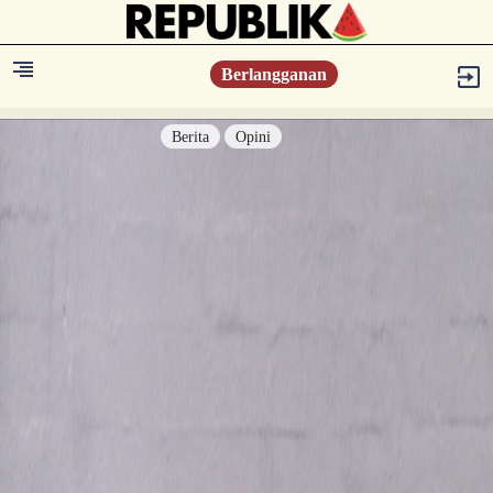
Berlangganan
Berita
Opini
Berita
Islam Digest
Hikmah
Opini
Konsultasi Syariah
Resonansi