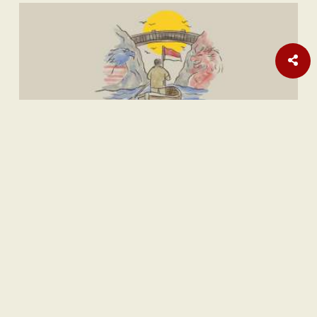
Internasional
Laporan Habisnya Amunisi AS Terus Bermunculan