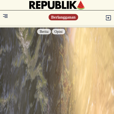
Berlangganan
Berita
Opini
Berita
Islam Digest
Hikmah
Opini
Konsultasi Syariah
Resonansi