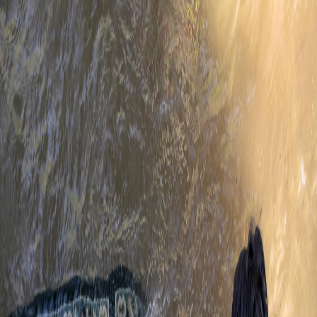
Sejarah
Lensa
Iqtishodia
Sastra
Literasi Umat