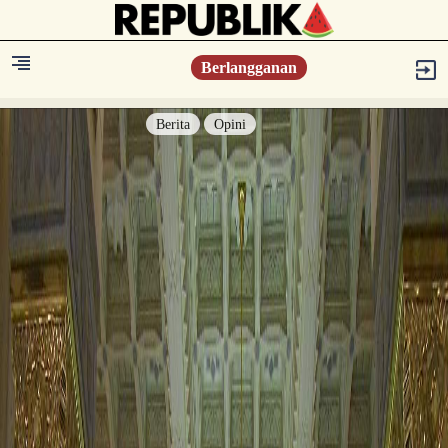
Berlangganan
Berita
Opini
Berita
Islam Digest
Hikmah
Opini
Konsultasi Syariah
Resonansi