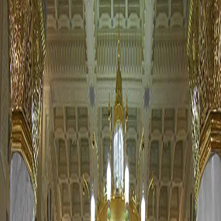
Sejarah
Lensa
Iqtishodia
Sastra
Literasi Umat