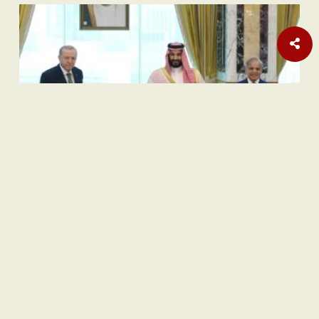
Opini
Orange Sukuk Jadi Jembatan BPKH Menuju Sovereign Halal
Fund