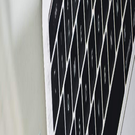
Sejarah
Lensa
Iqtishodia
Sastra
Literasi Umat