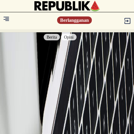
Berlangganan
Berita
Opini
Berita
Islam Digest
Hikmah
Opini
Konsultasi Syariah
Resonansi