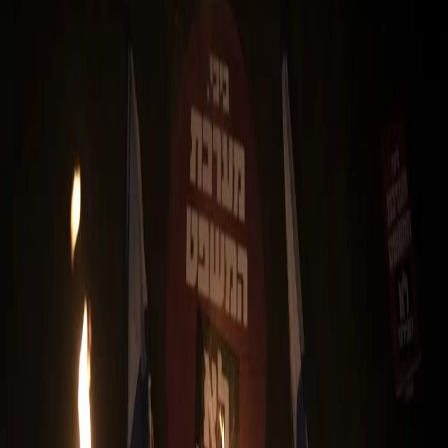
Sejarah
Lensa
Iqtishodia
Sastra
Literasi Umat