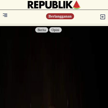
Berlangganan
Berita
Opini
Berita
Islam Digest
Hikmah
Opini
Konsultasi Syariah
Resonansi