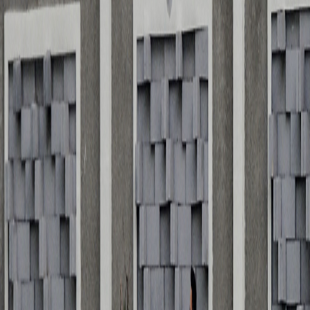
Sejarah
Lensa
Iqtishodia
Sastra
Literasi Umat