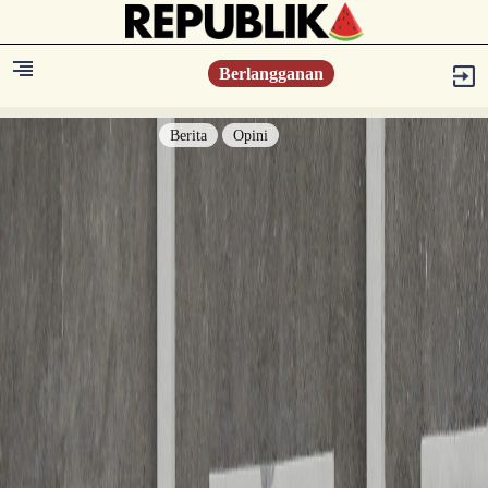
Berlangganan
Berita
Opini
Berita
Islam Digest
Hikmah
Opini
Konsultasi Syariah
Resonansi