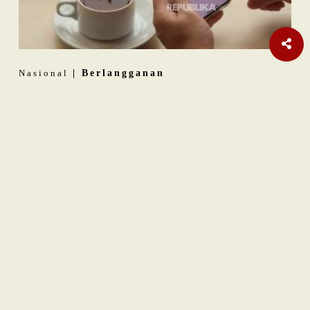
Nasional
| Berlangganan
Teka-teki Ratusan Senjata Api di Sekolah Swasta Jaksel
Internasional