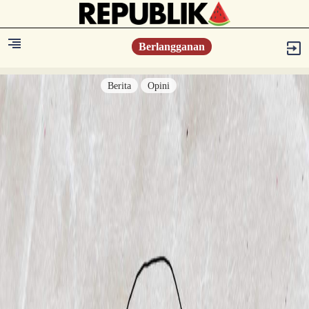
Berlangganan
Berita
Opini
Berita
Islam Digest
Hikmah
Opini
Konsultasi Syariah
Resonansi