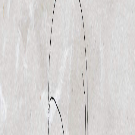
Sejarah
Lensa
Iqtishodia
Sastra
Literasi Umat