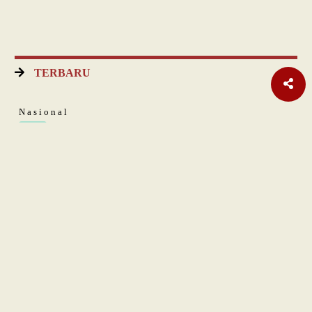
TERBARU
Nasional
Era AI Makin Cepat, Burhanuddin Abdullah Ingatkan
Pelajaran dari Reformasi Perbankan