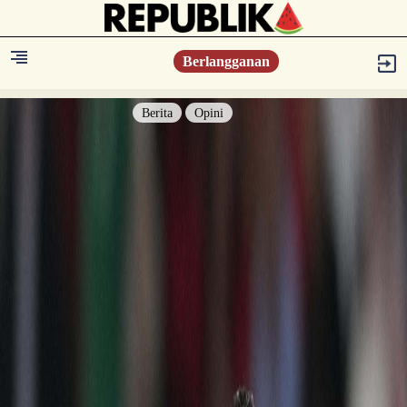
Berlangganan
Berita
Opini
Berita
Islam Digest
Hikmah
Opini
Konsultasi Syariah
Resonansi