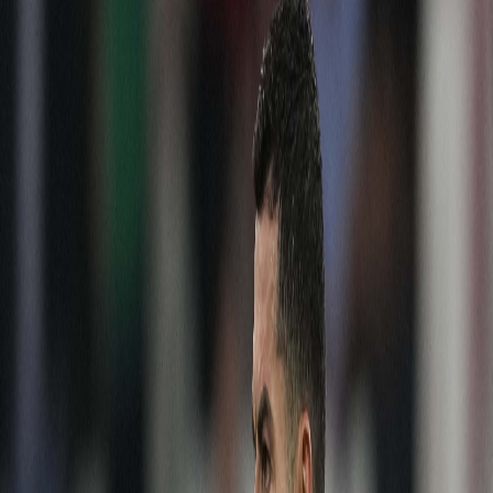
Sejarah
Lensa
Iqtishodia
Sastra
Literasi Umat