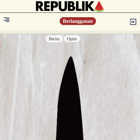
Berlangganan
Berita
Opini
Berita
Islam Digest
Hikmah
Opini
Konsultasi Syariah
Resonansi