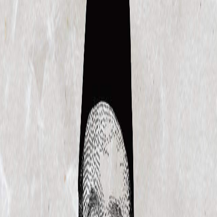
Sejarah
Lensa
Iqtishodia
Sastra
Literasi Umat