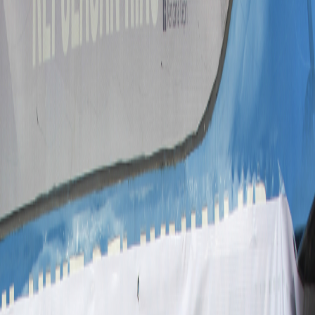
Sejarah
Lensa
Iqtishodia
Sastra
Literasi Umat