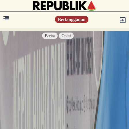
Berlangganan
Berita
Opini
Berita
Islam Digest
Hikmah
Opini
Konsultasi Syariah
Resonansi