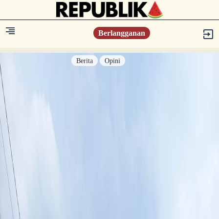
Berlangganan
Berita
Opini
Berita
Islam Digest
Hikmah
Opini
Konsultasi Syariah
Resonansi