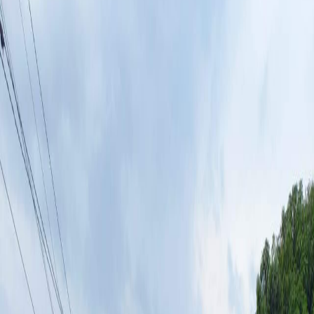
Sejarah
Lensa
Iqtishodia
Sastra
Literasi Umat